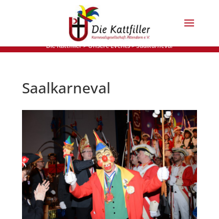
Die Kattfiller
>
Unsere Events
>
Saalkarneval
Saalkarneval