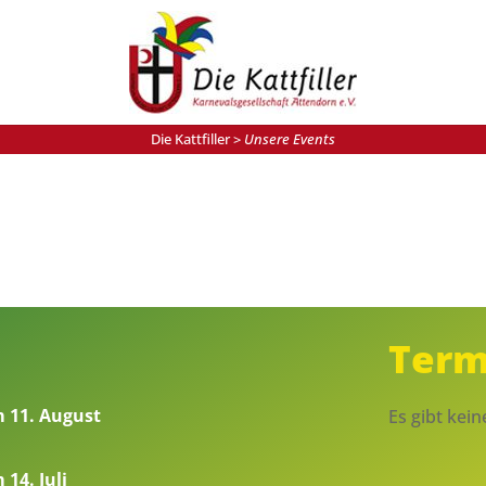
Die Kattfiller
>
Unsere Events
Term
m 11. August
Es gibt kei
14. Juli