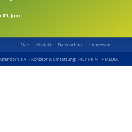
 09. Juni
Start
Kontakt
Datenschutz
Impressum
t Attendorn e.V. · Konzept & Umsetzung:
FREY PRINT + MEDIA