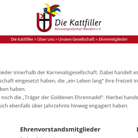
Die Kattfiller
>
Über uns
>
Unsere Gesellschaft
>
Ehrenmitglieder
glieder innerhalb der Karnevalsgesellschaft. Dabei handelt e
chaft eingesetzt haben, die „ein Leben lang“ ihre Freizeit i
rben haben.
noch die „Träger der Goldenen Ehrennadel“. Hierbei handel
 sich ebenfalls über Jahrzehnte hinweg engagiert haben.
Ehrenvorstandsmitglieder