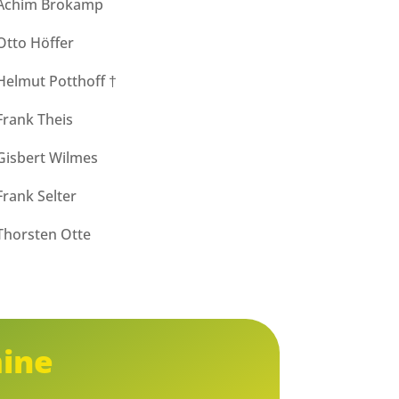
Achim Brokamp
Otto Höffer
Helmut Potthoff †
Frank Theis
Gisbert Wilmes
Frank Selter
Thorsten Otte
ine