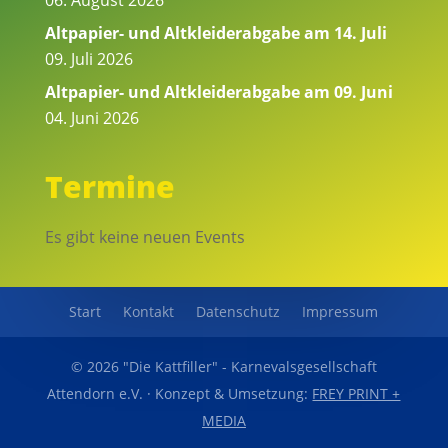
Altpapier- und Altkleiderabgabe am 14. Juli
09. Juli 2026
Altpapier- und Altkleiderabgabe am 09. Juni
04. Juni 2026
Termine
Es gibt keine neuen Events
Start
Kontakt
Datenschutz
Impressum
© 2026 "Die Kattfiller" - Karnevalsgesellschaft
Attendorn e.V. · Konzept & Umsetzung:
FREY PRINT +
MEDIA