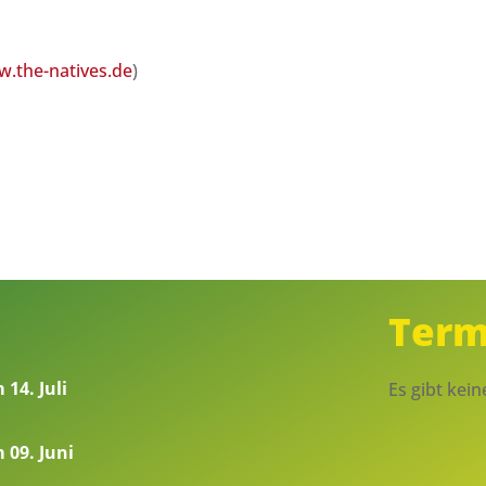
.the-natives.de
)
Term
14. Juli
Es gibt kei
 09. Juni