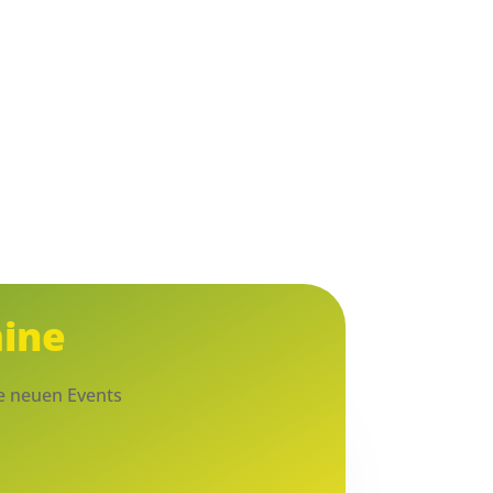
ine
ne neuen Events