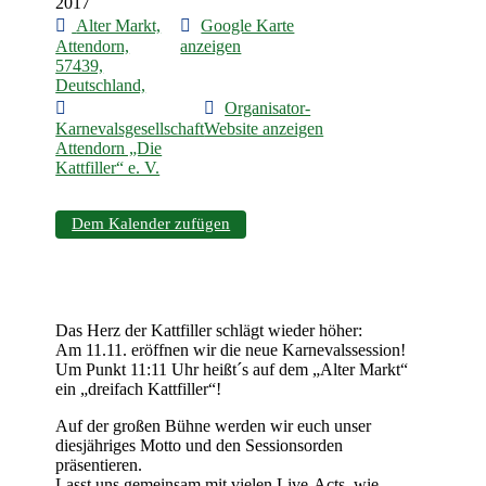
2017
Alter Markt,
Google Karte
Attendorn,
anzeigen
57439,
Deutschland,
Organisator-
Karnevalsgesellschaft
Website anzeigen
Attendorn „Die
Kattfiller“ e. V.
Dem Kalender zufügen
Das Herz der Kattfiller schlägt wieder höher:
Am 11.11. eröffnen wir die neue Karnevalssession!
Um Punk
t 11:11 Uhr heißt´s auf dem „Alter Markt“
ein „dreifach Kattfiller“!
Auf der großen Bühne werden wir euch unser
diesjähriges Motto und den Sessionsorden
präsentieren.
Lasst uns gemeinsam mit vielen Live-Acts, wie