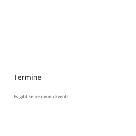
am 11. August
06. August 2026
Altpapier- und Altkleiderabgabe
am 14. Juli
09. Juli 2026
Altpapier- und Altkleiderabgabe
am 09. Juni
04. Juni 2026
Termine
Es gibt keine neuen Events