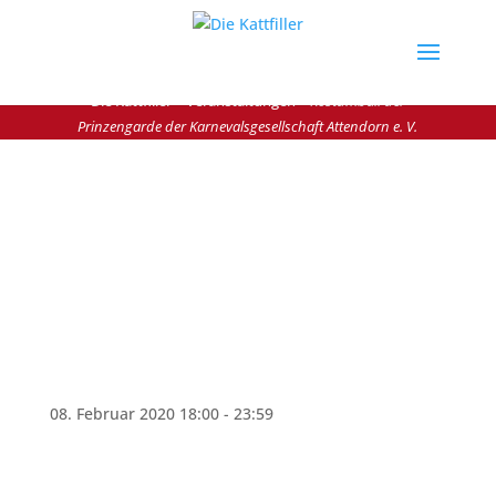
Die Kattfiller
>
Veranstaltungen
>
Kostümball der
Prinzengarde der Karnevalsgesellschaft Attendorn e. V.
Jetzt Mitglied werden
Kostümball der Prinzengarde der
Karnevalsgesellschaft Attendorn e. V.
08. Februar 2020
18:00
- 23:59