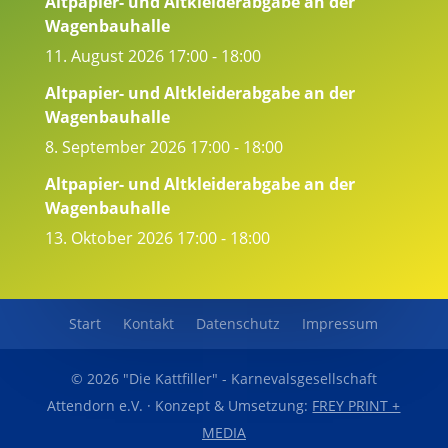
Altpapier- und Altkleiderabgabe an der
Wagenbauhalle
11. August 2026
17:00
- 18:00
Altpapier- und Altkleiderabgabe an der
Wagenbauhalle
8. September 2026
17:00
- 18:00
Altpapier- und Altkleiderabgabe an der
Wagenbauhalle
13. Oktober 2026
17:00
- 18:00
Start
Kontakt
Datenschutz
Impressum
© 2026 "Die Kattfiller" - Karnevalsgesellschaft
Attendorn e.V. · Konzept & Umsetzung:
FREY PRINT +
MEDIA