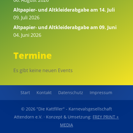
Altpapier- und Altkleiderabgabe am 14. Juli
09. Juli 2026
Altpapier- und Altkleiderabgabe am 09. Juni
04. Juni 2026
Termine
Es gibt keine neuen Events
Start
Kontakt
Datenschutz
Impressum
© 2026 "Die Kattfiller" - Karnevalsgesellschaft
Attendorn e.V. · Konzept & Umsetzung:
FREY PRINT +
MEDIA