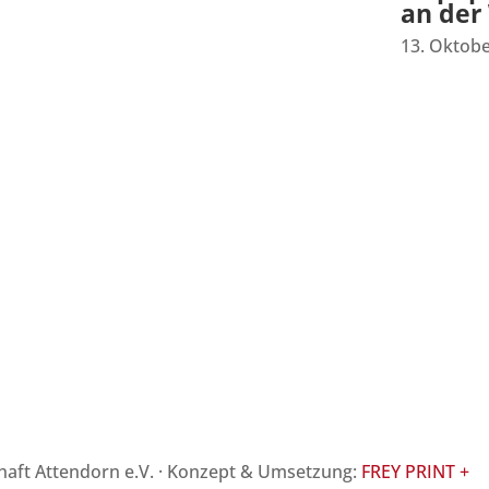
an der
13. Oktob
Start
Kontakt
Datenschutz
Impressum
schaft Attendorn e.V. · Konzept & Umsetzung:
FREY PRINT +