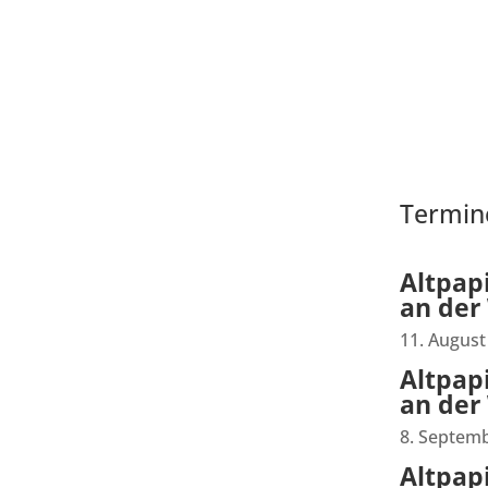
Termin
Altpap
abe am 11. August
an der
11. August
be am 14. Juli
Altpap
an der
be am 09. Juni
8. Septem
Altpap