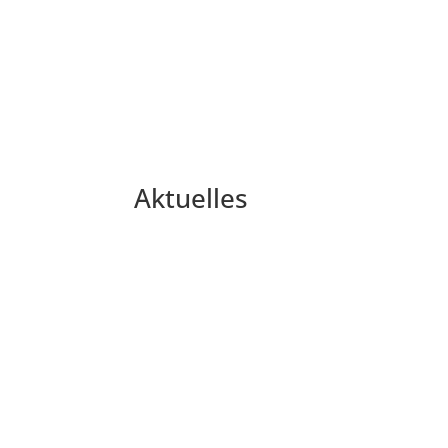
Aktuelles
Altpapier- und Altkleiderabg
06. August 2026
Altpapier- und Altkleiderabga
09. Juli 2026
Altpapier- und Altkleiderabga
04. Juni 2026