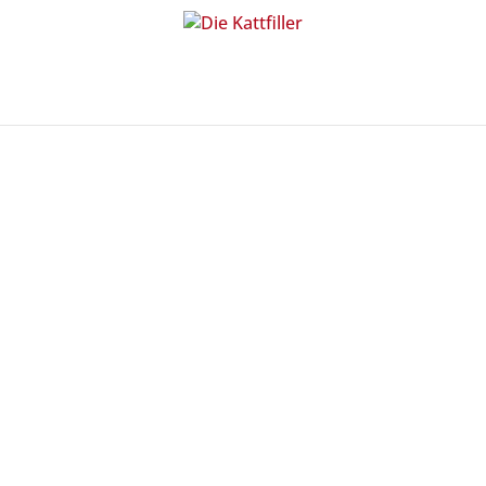
 Kattfiller
>
Veranstaltungen
>
Ausgabe der Wurfartikel für die Karnevalsum
e der Wurfartikel für die Karneval