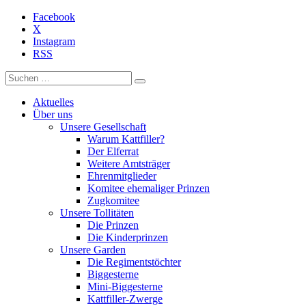
Facebook
X
Instagram
RSS
Aktuelles
Über uns
Unsere Gesellschaft
Warum Kattfiller?
Der Elferrat
Weitere Amtsträger
Ehrenmitglieder
Komitee ehemaliger Prinzen
Zugkomitee
Unsere Tollitäten
Die Prinzen
Die Kinderprinzen
Unsere Garden
Die Regimentstöchter
Biggesterne
Mini-Biggesterne
Kattfiller-Zwerge