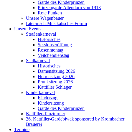
Garde des Kinderprinzen
Prinzengarde Attendorn von 1913
Rote Funken
Unsere Wagenbauer
Literarisch-Musikalisches Forum
Unsere Events
Straßenkarneval
Historisches
Sessionseröffnung
Rosenmontag
Veilchendienstag
Saalkarneval
Historisches
Damensitzung 2026
Herrensitzung 2026
Prunksitzung 2026
Kattfiller Schlager
Kinderkarneval
Kinderzug
Kindersitzung
Garde des Kinderprinzen
Kattfiller-Tanzturnier
26. Kattfiller-Gardebiwak sponsored by Krombacher
Brauerei
Termine