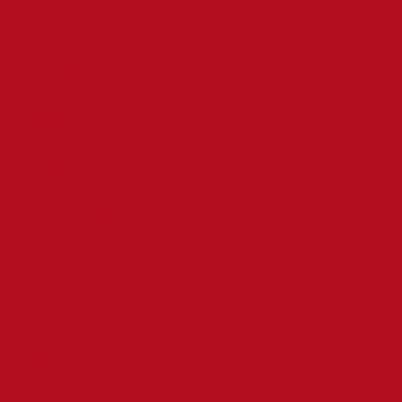
Unsere Tollitäten
Die Prinzen
Die Kinderprinzen
Unsere Garden
Die Regimentstöchter
Biggesterne
Mini-Biggesterne
Kattfiller-Zwerge
Garde des Kinderprinzen
Prinzengarde Attendorn von 1913
Rote Funken
Unsere Wagenbauer
Literarisch-Musikalisches Forum
Unsere Events
Straßenkarneval
Historisches