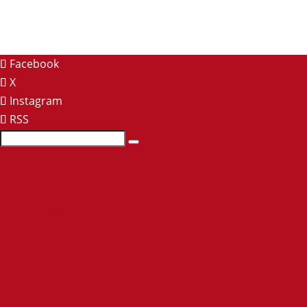
Facebook
X
Instagram
RSS
Aktuelles
Über uns
Unsere Gesellschaft
Warum Kattfiller?
Der Elferrat
Weitere Amtsträger
Ehrenmitglieder
Komitee ehemaliger Prinzen
Zugkomitee