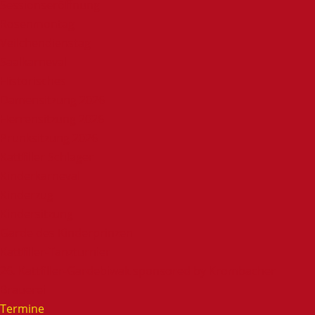
Sessionseröffnung
Rosenmontag
Veilchendienstag
Saalkarneval
Historisches
Damensitzung 2026
Herrensitzung 2026
Prunksitzung 2026
Kattfiller Schlager
Kinderkarneval
Kinderzug
Kindersitzung
Garde des Kinderprinzen
Kattfiller-Tanzturnier
26. Kattfiller-Gardebiwak sponsored by Krombacher
Brauerei
Termine