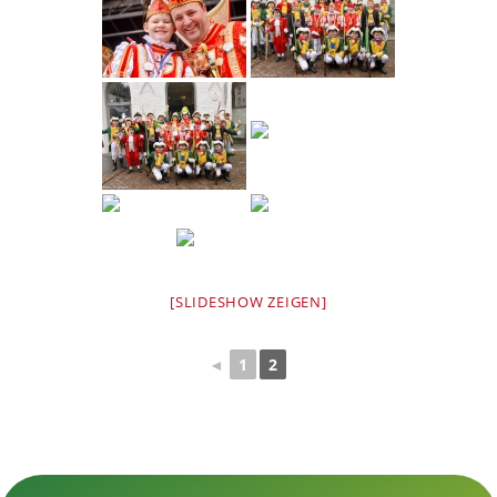
[SLIDESHOW ZEIGEN]
◄
1
2