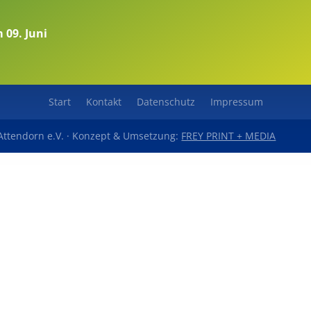
 09. Juni
Start
Kontakt
Datenschutz
Impressum
t Attendorn e.V. · Konzept & Umsetzung:
FREY PRINT + MEDIA