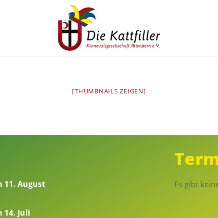
Die Kattfiller
>
Impressionen
[THUMBNAILS ZEIGEN]
Term
m 11. August
Es gibt kei
14. Juli