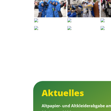
Aktuelles
Altpapier- und Altkleiderabgabe a