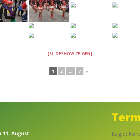
[SLIDESHOW ZEIGEN]
1
2
...
7
►
Term
m 11. August
Es gibt kei