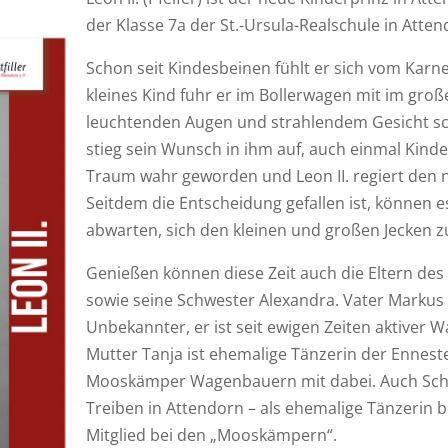
der Klasse 7a der St.-Ursula-Realschule in Atten
Schon seit Kindesbeinen fühlt er sich vom Karn
kleines Kind fuhr er im Bollerwagen mit im gro
leuchtenden Augen und strahlendem Gesicht sch
stieg sein Wunsch in ihm auf, auch einmal Kinder
Traum wahr geworden und Leon II. regiert den n
Seitdem die Entscheidung gefallen ist, können 
abwarten, sich den kleinen und großen Jecken z
Genießen können diese Zeit auch die Eltern des
sowie seine Schwester Alexandra. Vater Markus 
Unbekannter, er ist seit ewigen Zeiten aktive
Mutter Tanja ist ehemalige Tänzerin der Ennes
Mooskämper Wagenbauern mit dabei. Auch Schw
Treiben in Attendorn – als ehemalige Tänzerin 
Mitglied bei den „Mooskämpern“.