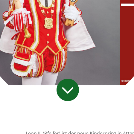

Leon II. (Pfeifer) ist der neue Kinderprinz in Att