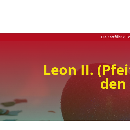
Die Kattfiller
>
To
Leon II. (Pfe
den