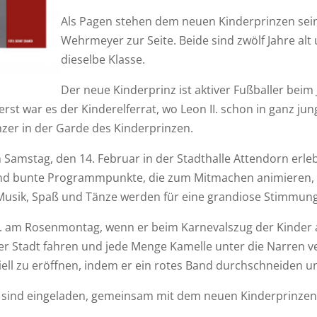
Als Pagen stehen dem neuen Kinderprinzen sein
Wehrmeyer zur Seite. Beide sind zwölf Jahre al
dieselbe Klasse.
Der neue Kinderprinz ist aktiver Fußballer bei
erst war es der Kinderelferrat, wo Leon II. schon in ganz ju
änzer in der Garde des Kinderprinzen.
 Samstag, den 14. Februar in der Stadthalle Attendorn erle
e und bunte Programmpunkte, die zum Mitmachen animieren, 
Musik, Spaß und Tänze werden für eine grandiose Stimmung
II. am Rosenmontag, wenn er beim Karnevalszug der Kinder
 Stadt fahren und jede Menge Kamelle unter die Narren ver
iell zu eröffnen, indem er ein rotes Band durchschneiden 
rn, sind eingeladen, gemeinsam mit dem neuen Kinderprinzen 