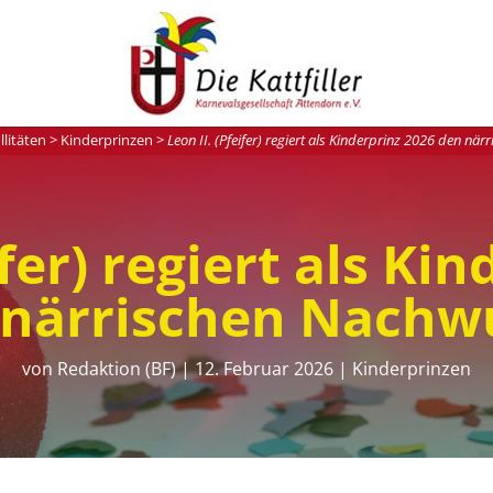
llitäten
>
Kinderprinzen
>
Leon II. (Pfeifer) regiert als Kinderprinz 2026 den n
ifer) regiert als Ki
 närrischen Nachw
von
Redaktion (BF)
|
12. Februar 2026
|
Kinderprinzen