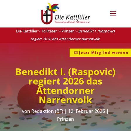
Die Kattfiller
>
Tollitäten
>
Prinzen
>
Benedikt I. (Raspovic)
regiert 2026 das Attendorner Narrenvolk
Jetzt Mitglied werden
Benedikt I. (Raspovic)
regiert 2026 das
Attendorner
Narrenvolk
von
Redaktion (BF)
|
12. Februar 2026
|
Prinzen