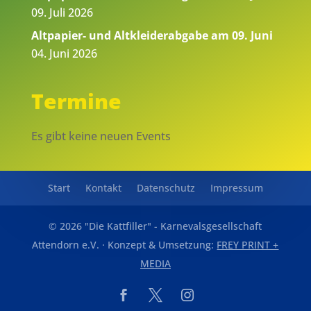
09. Juli 2026
Altpapier- und Altkleiderabgabe am 09. Juni
04. Juni 2026
Termine
Es gibt keine neuen Events
Start
Kontakt
Datenschutz
Impressum
© 2026 "Die Kattfiller" - Karnevalsgesellschaft
Attendorn e.V. · Konzept & Umsetzung:
FREY PRINT +
MEDIA