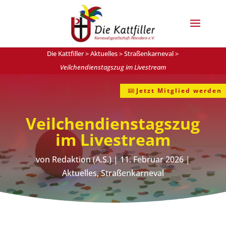
Die Kattfiller
>
Aktuelles
>
Straßenkarneval
>
Veilchendienstagszug im Livestream
Jetzt Mitglied werden
Veilchendienstagszug
im Livestream
von
Redaktion (A.S.)
|
11. Februar 2026
|
Aktuelles
,
Straßenkarneval